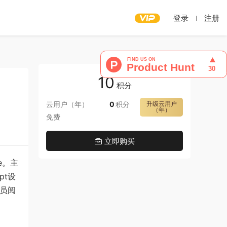
登录
注册
10
积分
云用户（年）
0
积分
升级云用户
（年）
免费
立即购买
e。主
pt设
人员阅