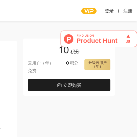
登录
注册
10
积分
云用户（年）
0
积分
升级云用户
（年）
免费
立即购买