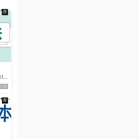
荐
12
10
荐