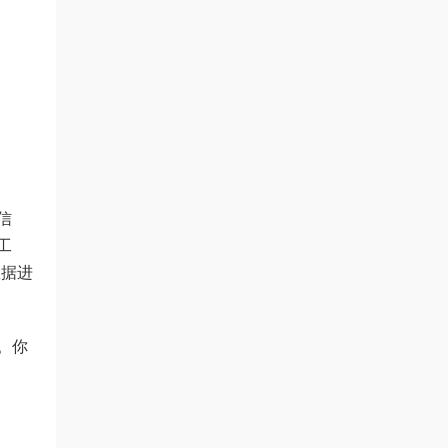
信
工
数据进
。你