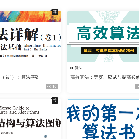
荐
算法
（卷1）：算法基础
高效算法：竞赛、应试与提高必修
8例
10
荐