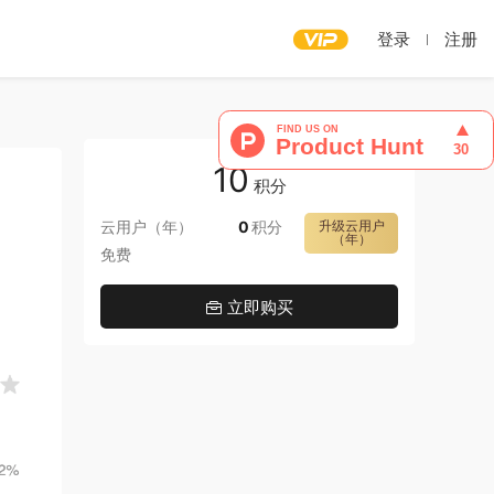
登录
注册
10
积分
云用户（年）
0
积分
升级云用户
（年）
免费
立即购买