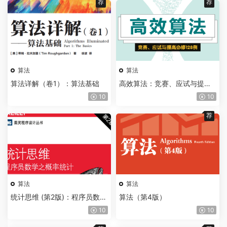
荐
荐
算法
算法
算法详解（卷1）：算法基础
高效算法：竞赛、应试与提高
必修128例
10
10
荐
算法
算法
统计思维 (第2版)：程序员数学
算法（第4版）
之概率统计
10
10