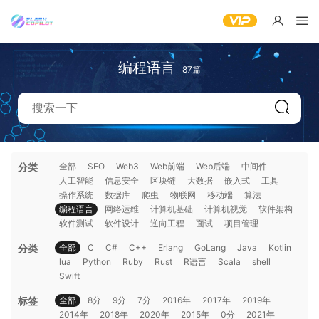
编程语言
87篇
分类
全部
SEO
Web3
Web前端
Web后端
中间件
人工智能
信息安全
区块链
大数据
嵌入式
工具
操作系统
数据库
爬虫
物联网
移动端
算法
编程语言
网络运维
计算机基础
计算机视觉
软件架构
软件测试
软件设计
逆向工程
面试
项目管理
分类
全部
C
C#
C++
Erlang
GoLang
Java
Kotlin
lua
Python
Ruby
Rust
R语言
Scala
shell
Swift
标签
全部
8分
9分
7分
2016年
2017年
2019年
2014年
2018年
2020年
2015年
0分
2021年