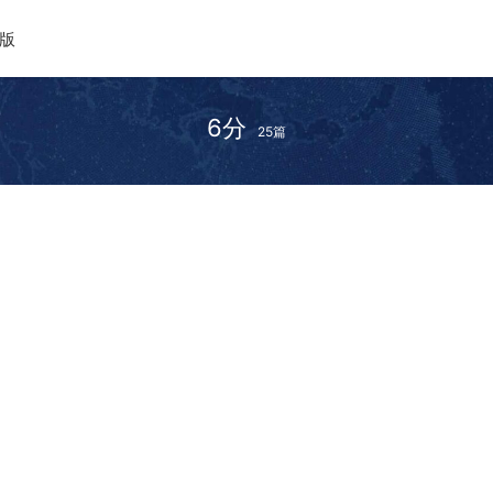
o版
6分
25篇