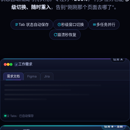
级切换、随时重入
，告别"刚刚那个页面去哪了"。
Tab 状态自动保存
秒级窗口切换
多任务并行
崩溃秒恢复
任务 A
工作需求
⚡
需求文档
Figma
Jira
12 Tabs · 已自动保存
任务 B · 当前