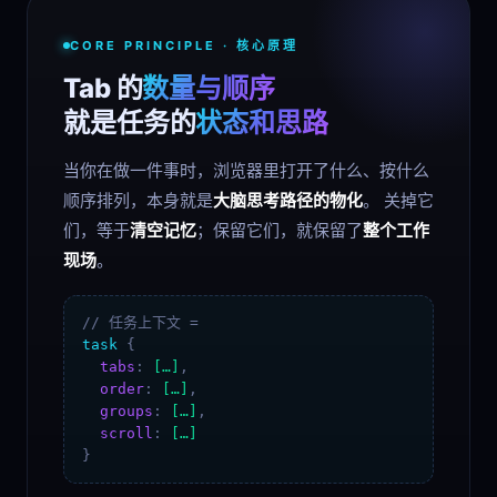
CORE PRINCIPLE · 核心原理
Tab 的
数量与顺序
就是任务的
状态和思路
当你在做一件事时，浏览器里打开了什么、按什么
顺序排列，本身就是
大脑思考路径的物化
。 关掉它
们，等于
清空记忆
；保留它们，就保留了
整个工作
现场
。
// 任务上下文 =
task
{
tabs
:
[…]
,
order
:
[…]
,
groups
:
[…]
,
scroll
:
[…]
}