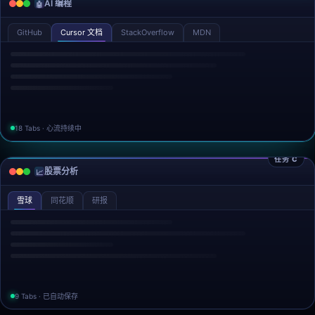
AI 编程
🤖
GitHub
Cursor 文档
StackOverflow
MDN
18 Tabs · 心流持续中
任务 C
股票分析
📈
雪球
同花顺
研报
9 Tabs · 已自动保存