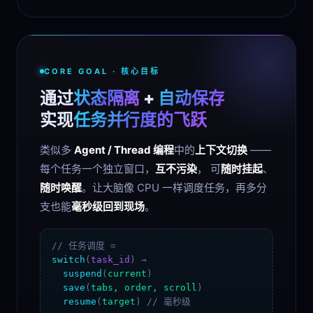
CORE GOAL · 核心目标
通过
状态隔离
+
自动保存
实现
任务并行度的飞跃
类似多
Agent / Thread 编程
中的
上下文切换
——
每个任务一个独立窗口，
互不污染
， 可
随时挂起
、
随时唤醒
。让大脑像 CPU 一样调度任务，再多分
支也能
毫秒级回到现场
。
// 任务调度 =
switch
(
task_id
)
→
suspend
(
current
)
save
(
tabs, order, scroll
)
resume
(
target
)
// 毫秒级