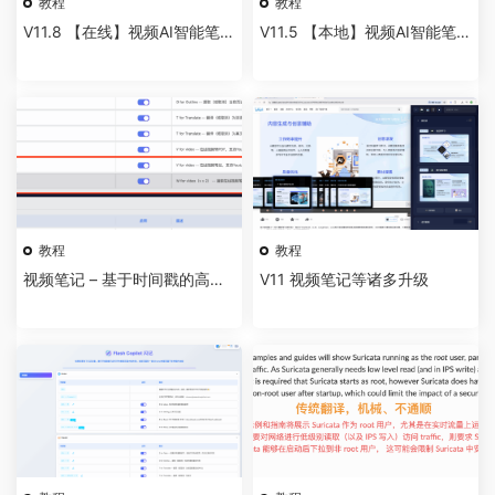
教程
教程
V11.8 【在线】视频AI智能笔记
V11.5 【本地】视频AI智能笔记
— 让AI帮你看视频，做笔记
— 让AI帮你看视频，做笔记
教程
教程
视频笔记 – 基于时间戳的高阶
V11 视频笔记等诸多升级
笔记