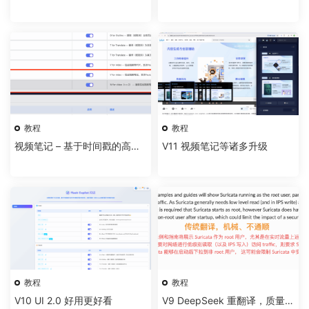
— 让AI帮你看视频，做笔记
— 让AI帮你看视频，做笔记
教程
教程
视频笔记 – 基于时间戳的高阶
V11 视频笔记等诸多升级
笔记
教程
教程
V10 UI 2.0 好用更好看
V9 DeepSeek 重翻译，质量提