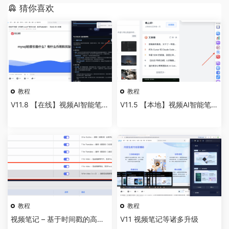
猜你喜欢
教程
教程
V11.8 【在线】视频AI智能笔记
V11.5 【本地】视频AI智能笔记
— 让AI帮你看视频，做笔记
— 让AI帮你看视频，做笔记
教程
教程
视频笔记 – 基于时间戳的高阶
V11 视频笔记等诸多升级