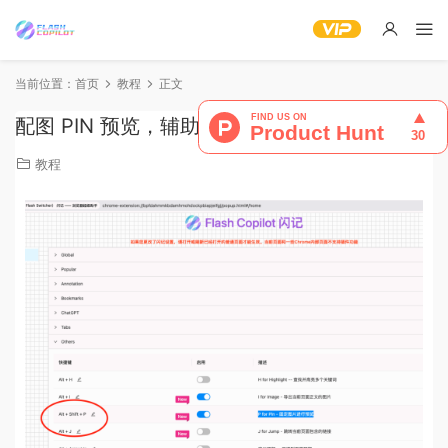
当前位置：
首页
教程
正文
配图 PIN 预览，辅助阅读
教程