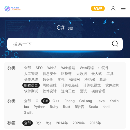
C#
3篇
分类
全部
SEO
Web3
Web前端
Web后端
中间件
人工智能
信息安全
区块链
大数据
嵌入式
工具
操作系统
数据库
爬虫
物联网
移动端
算法
编程语言
网络运维
计算机基础
计算机视觉
软件架构
软件测试
软件设计
逆向工程
面试
项目管理
分类
全部
C
C#
C++
Erlang
GoLang
Java
Kotlin
lua
Python
Ruby
Rust
R语言
Scala
shell
Swift
标签
全部
9分
8分
2014年
2020年
2015年