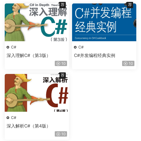
荐
荐
C#
C#
深入理解C#（第3版）
C#并发编程经典实例
10
10
荐
C#
深入解析C#（第4版）
10