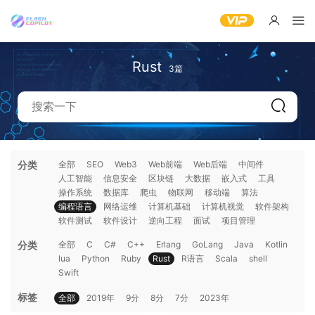
Rust
3篇
分类
全部
SEO
Web3
Web前端
Web后端
中间件
人工智能
信息安全
区块链
大数据
嵌入式
工具
操作系统
数据库
爬虫
物联网
移动端
算法
编程语言
网络运维
计算机基础
计算机视觉
软件架构
软件测试
软件设计
逆向工程
面试
项目管理
分类
全部
C
C#
C++
Erlang
GoLang
Java
Kotlin
lua
Python
Ruby
Rust
R语言
Scala
shell
Swift
标签
全部
2019年
9分
8分
7分
2023年